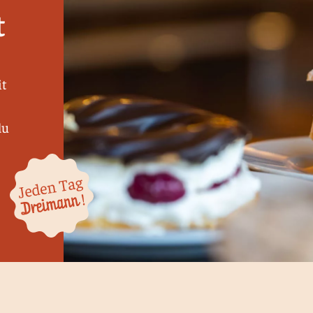
t
it
du