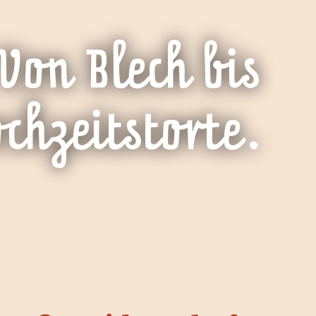
Von Blech bis
chzeitstorte.