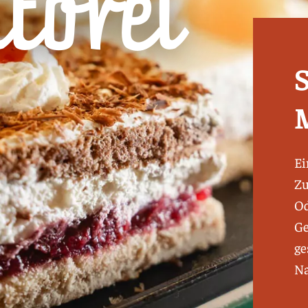
torei
Ei
Zu
Od
Ge
ge
Na