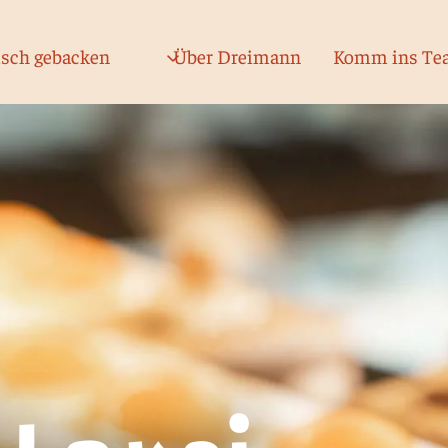
isch gebacken
Über Dreimann
Komm ins Te