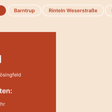
Barntrup
Rinteln Weserstraße
d
ösingfeld
ten:
Uhr