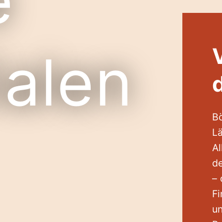
e
ialen
Bö
Lä
Al
de
– 
Fi
un