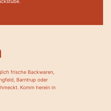
ckstube.
n
glich frische Backwaren,
ngfeld, Barntrup oder
schmeckt. Komm herein in