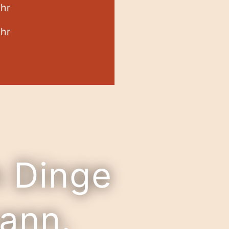
Uhr
Uhr
n Dinge
ann.